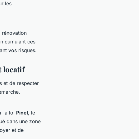
r les
a rénovation
En cumulant ces
ant vos risques.
 locatif
s et de respecter
démarche.
r la loi
Pinel
, le
tué dans une zone
oyer et de