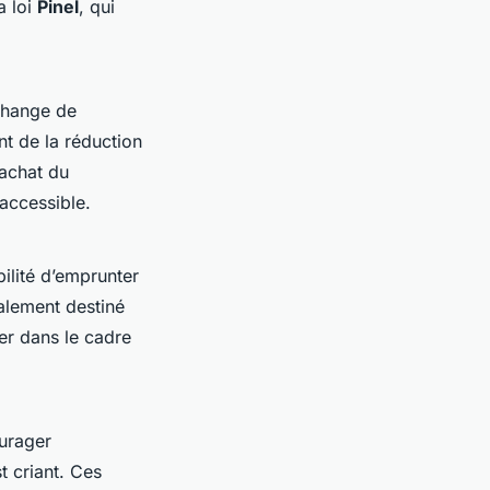
a loi
Pinel
, qui
échange de
t de la réduction
’achat du
 accessible.
bilité d’emprunter
palement destiné
uer dans le cadre
urager
t criant. Ces