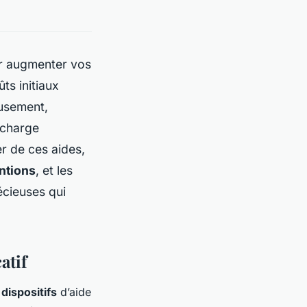
ur augmenter vos
ts initiaux
eusement,
 charge
er de ces aides,
ntions
, et les
écieuses qui
atif
s
dispositifs
d’aide