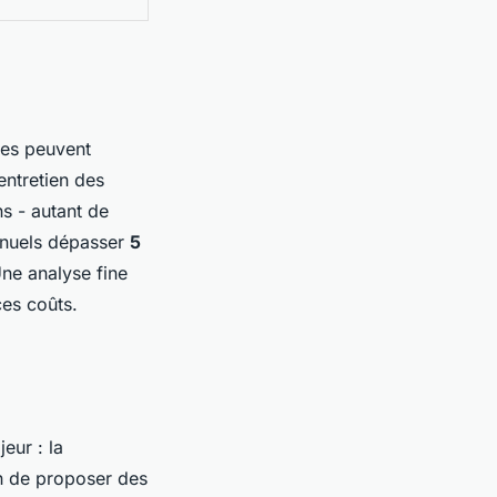
ges peuvent
entretien des
ns - autant de
nnuels dépasser
5
Une analyse fine
ces coûts.
eur : la
n de proposer des