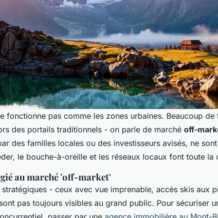
ne fonctionne pas comme les zones urbaines. Beaucoup de t
rs des portails traditionnels - on parle de marché
off-mark
ar des familles locales ou des investisseurs avisés, ne sont
der, le bouche-à-oreille et les réseaux locaux font toute la 
égié au marché 'off-market'
s stratégiques - ceux avec vue imprenable, accès skis aux p
 sont pas toujours visibles au grand public. Pour sécuriser u
oncurrentiel, passer par une
agence immobilière au Mont-B