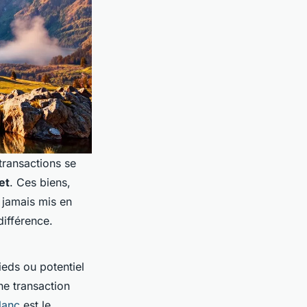
ransactions se
et
. Ces biens,
 jamais mis en
différence.
ieds ou potentiel
ne transaction
lanc
est le