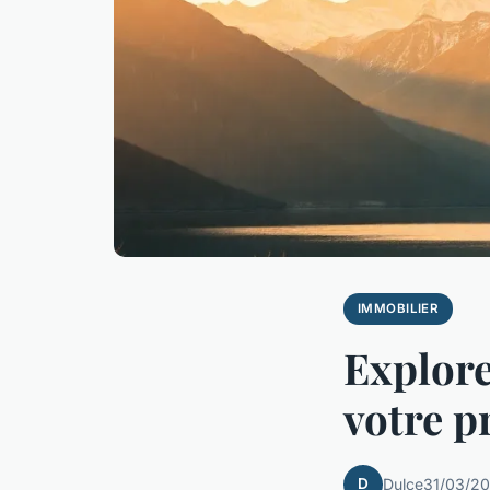
IMMOBILIER
Explore
votre p
D
Dulce
31/03/20