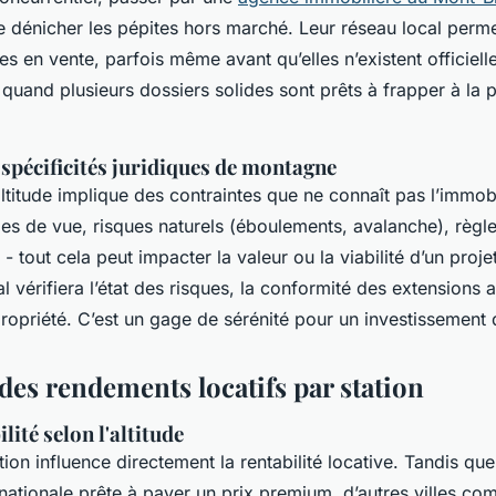
 dénicher les pépites hors marché. Leur réseau local perme
s en vente, parfois même avant qu’elles n’existent officiell
quand plusieurs dossiers solides sont prêts à frapper à la
 spécificités juridiques de montagne
ltitude implique des contraintes que ne connaît pas l’immobi
es de vue, risques naturels (éboulements, avalanche), règl
- tout cela peut impacter la valeur ou la viabilité d’un proje
l vérifiera l’état des risques, la conformité des extensions 
ropriété. C’est un gage de sérénité pour un investissement q
des rendements locatifs par station
ilité selon l'altitude
tion influence directement la rentabilité locative. Tandis qu
ernationale prête à payer un prix premium, d’autres villes c