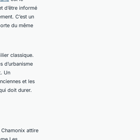
t d’être informé
ement. C’est un
 porte du même
lier classique.
es d’urbanisme
t. Un
anciennes et les
ui doit durer.
e Chamonix attire
omme Les