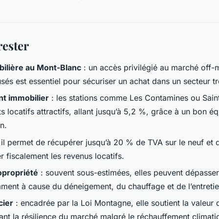
rester
ilière au Mont-Blanc
: un accès privilégié au marché off-
usés est essentiel pour sécuriser un achat dans un secteur tr
t immobilier
: les stations comme Les Contamines ou Saint
 locatifs attractifs, allant jusqu’à 5,2 %, grâce à un bon éq
n.
 il permet de récupérer jusqu’à 20 % de TVA sur le neuf et d
r fiscalement les revenus locatifs.
opropriété
: souvent sous-estimées, elles peuvent dépasse
mment à cause du déneigement, du chauffage et de l’entreti
cier
: encadrée par la Loi Montagne, elle soutient la valeur 
ant la résilience du marché malgré le réchauffement climati