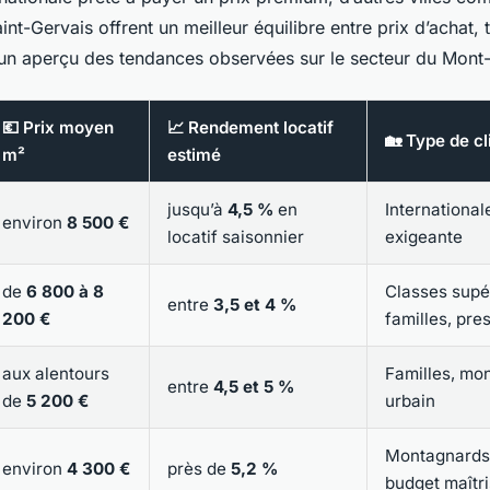
nt-Gervais offrent un meilleur équilibre entre prix d’achat,
 un aperçu des tendances observées sur le secteur du Mont-
💶 Prix moyen
📈 Rendement locatif
🏡 Type de cl
m²
estimé
jusqu’à
4,5 %
en
International
environ
8 500 €
locatif saisonnier
exigeante
de
6 800 à 8
Classes supé
entre
3,5 et 4 %
200 €
familles, pre
aux alentours
Familles, mo
entre
4,5 et 5 %
de
5 200 €
urbain
Montagnards 
environ
4 300 €
près de
5,2 %
budget maîtr