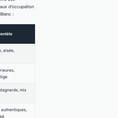
 taux d’occupation
Blanc :
ientèle
e, aisée,
rieures,
stige
ntagnards, mix
authentiques,
isé