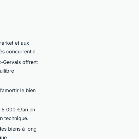
market et aux
ès concurrentiel.
-Gervais offrent
uilibre
’amortir le bien
r 5 000 €/an en
en technique.
des biens à long
que.