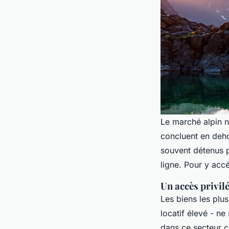
Le marché alpin 
concluent en deho
souvent détenus p
ligne. Pour y accé
Un accès privil
Les biens les plu
locatif élevé - ne
dans ce secteur c