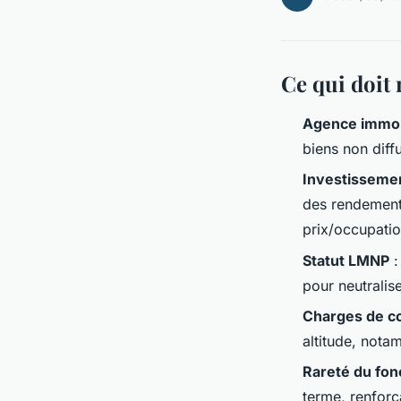
Ce qui doit 
Agence immob
biens non diff
Investissemen
des rendements
prix/occupatio
Statut LMNP
:
pour neutralise
Charges de c
altitude, nota
Rareté du fon
terme, renforç