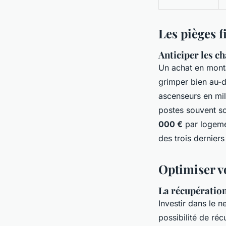
Les pièges f
Anticiper les c
Un achat en monta
grimper bien au-d
ascenseurs en mil
postes souvent so
000 €
par logemen
des trois dernier
Optimiser vo
La récupération
Investir dans le n
possibilité de ré