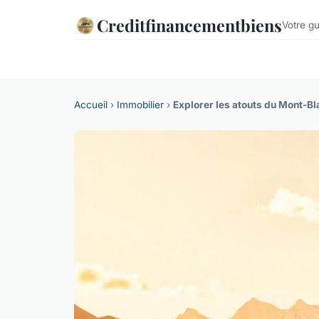
Creditfinancementbiens
Votre gu
Accueil
›
Immobilier
›
Explorer les atouts du Mont-Bl